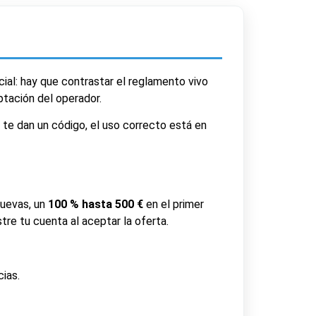
al: hay que contrastar el reglamento vivo
ptación del operador.
Si te dan un código, el uso correcto está en
nuevas, un
100 % hasta 500 €
en el primer
tre tu cuenta al aceptar la oferta.
ias.