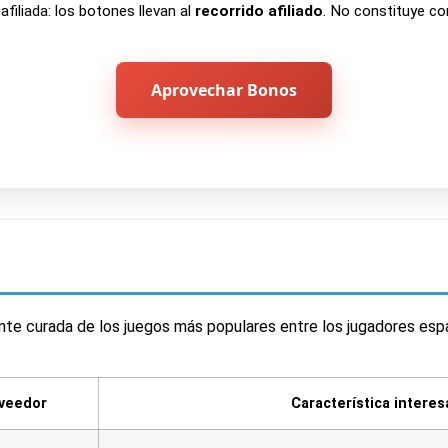
afiliada: los botones llevan al
recorrido afiliado
. No constituye con
Aprovechar Bonos
e curada de los juegos más populares entre los jugadores esp
veedor
Característica interes