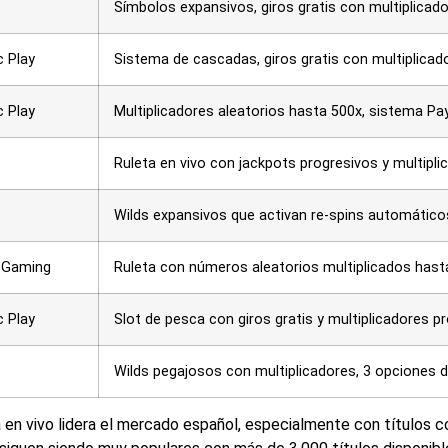
Símbolos expansivos, giros gratis con multiplicad
 Play
Sistema de cascadas, giros gratis con multiplicad
 Play
Multiplicadores aleatorios hasta 500x, sistema P
Ruleta en vivo con jackpots progresivos y multipli
Wilds expansivos que activan re-spins automático
n Gaming
Ruleta con números aleatorios multiplicados hast
 Play
Slot de pesca con giros gratis y multiplicadores p
Wilds pegajosos con multiplicadores, 3 opciones d
 en vivo lidera el mercado español, especialmente con títulos 