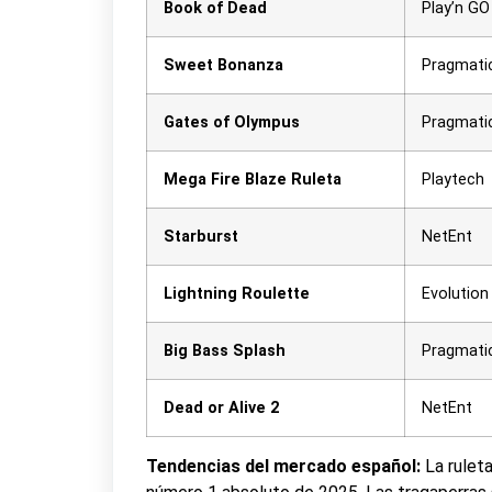
Book of Dead
Play’n GO
Sweet Bonanza
Pragmatic
Gates of Olympus
Pragmatic
Mega Fire Blaze Ruleta
Playtech
Starburst
NetEnt
Lightning Roulette
Evolutio
Big Bass Splash
Pragmatic
Dead or Alive 2
NetEnt
Tendencias del mercado español:
La ruleta