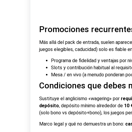
Promociones recurrente
Más allá del pack de entrada, suelen aparece
juegos elegibles, caducidad) solo es fiable e
Programa de fidelidad y ventajas por ni
Slots y contribución habitual al requisit
Mesa / en vivo (a menudo ponderan po
Condiciones que debes 
Sustituye el anglicismo «wagering» por
requ
depósito
, depósito mínimo alrededor de
10 
(solo bono vs depósito+bono), los juegos perm
Marco legal y qué no demuestra un bono:
ca