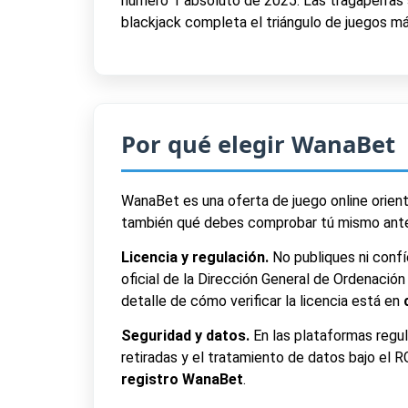
número 1 absoluto de 2025. Las tragaperras 
blackjack completa el triángulo de juegos má
Por qué elegir WanaBet
WanaBet es una oferta de juego online orien
también qué debes comprobar tú mismo antes
Licencia y regulación.
No publiques ni confí
oficial de la Dirección General de Ordenació
detalle de cómo verificar la licencia está en
Seguridad y datos.
En las plataformas regul
retiradas y el tratamiento de datos bajo el 
registro WanaBet
.