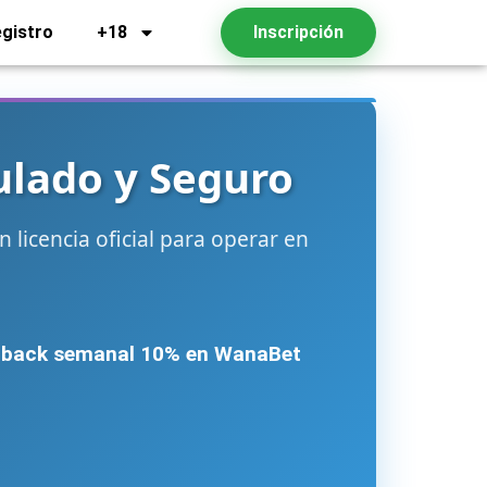
gistro
+18
Inscripción
ulado y Seguro
licencia oficial para operar en
ashback semanal 10% en WanaBet