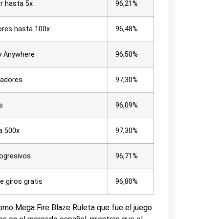
or hasta 5x
96,21%
ores hasta 100x
96,48%
ay Anywhere
96,50%
cadores
97,30%
s
96,09%
a 500x
97,30%
rogresivos
96,71%
e giros gratis
96,80%
como Mega Fire Blaze Ruleta que fue el juego