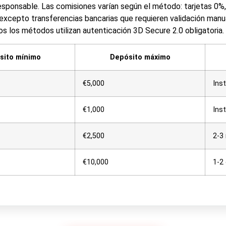
sponsable. Las comisiones varían según el método: tarjetas 0%,
 excepto transferencias bancarias que requieren validación ma
os los métodos utilizan autenticación 3D Secure 2.0 obligatoria.
sito mínimo
Depósito máximo
€5,000
Ins
€1,000
Ins
€2,500
2-3
€10,000
1-2 