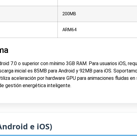
200MB
ARM64
ema
roid 7.0 o superior con mínimo 3GB RAM. Para usuarios iOS, req
scarga inicial es 85MB para Android y 92MB para iOS. Soporta
utiliza aceleración por hardware GPU para animaciones fluidas en
e gestión energética inteligente.
Android e iOS)