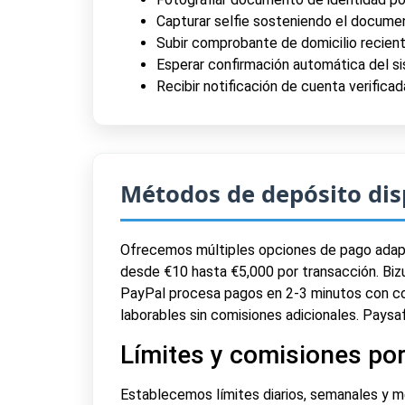
Capturar selfie sosteniendo el documen
Subir comprobante de domicilio recien
Esperar confirmación automática del s
Recibir notificación de cuenta verificad
Métodos de depósito dis
Ofrecemos múltiples opciones de pago adapt
desde €10 hasta €5,000 por transacción. Biz
PayPal procesa pagos en 2-3 minutos con com
laborables sin comisiones adicionales. Pays
Límites y comisiones po
Establecemos límites diarios, semanales y m