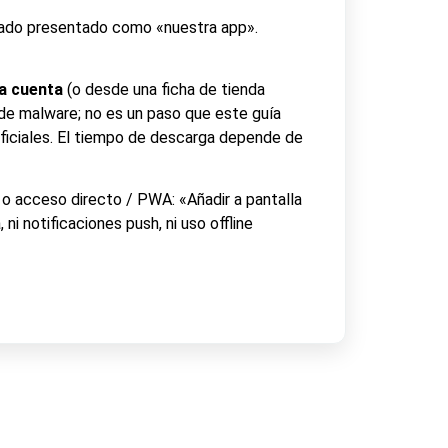
iliado presentado como «nuestra app».
la cuenta
(o desde una ficha de tienda
de malware; no es un paso que este guía
 oficiales. El tiempo de descarga depende de
o acceso directo / PWA: «Añadir a pantalla
ni notificaciones push, ni uso offline