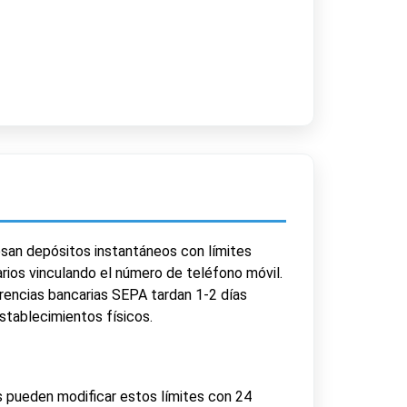
san depósitos instantáneos con límites
rios vinculando el número de teléfono móvil.
rencias bancarias SEPA tardan 1-2 días
stablecimientos físicos.
s pueden modificar estos límites con 24