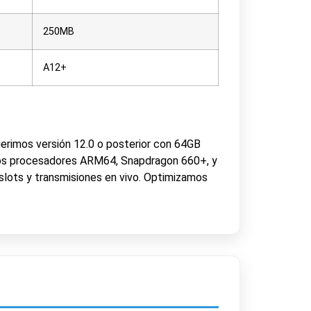
250MB
A12+
uerimos versión 12.0 o posterior con 64GB
mos procesadores ARM64, Snapdragon 660+, y
 slots y transmisiones en vivo. Optimizamos