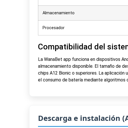
Almacenamiento
Procesador
Compatibilidad del sist
La WanaBet app funciona en dispositivos And
almacenamiento disponible. El tamaño de de
chips A12 Bionic o superiores. La aplicación 
el consumo de batería mediante algoritmos d
Descarga e instalación (