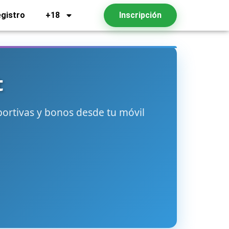
gistro
+18
Inscripción
t
portivas y bonos desde tu móvil